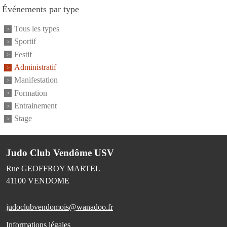
Événements par type
Tous les types
Sportif
Festif
Administratif
Manifestation
Formation
Entrainement
Stage
Judo Club Vendôme USV
Rue GEOFFROY MARTEL
41100
VENDOME
judoclubvendomois@wanadoo.fr
Informations légales