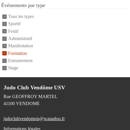
Événements par type
Tous les types
Sportif
Festif
Administratif
Manifestation
Formation
Entrainement
Stage
Judo Club Vendôme USV
Rue GEOFFROY MARTEL
41100
VENDOME
judoclubvendomois@wanadoo.fr
Informations légales