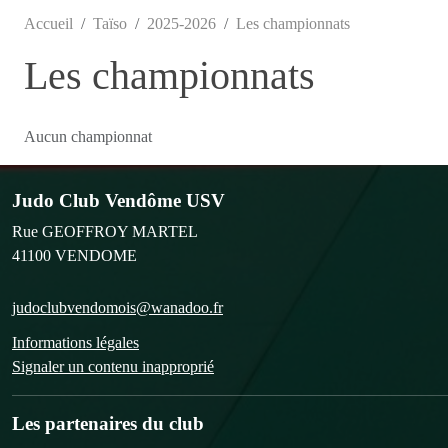
Accueil
Taïso
2025-2026
Les championnats
Les championnats
Aucun championnat
Judo Club Vendôme USV
Rue GEOFFROY MARTEL
41100
VENDOME
judoclubvendomois@wanadoo.fr
Informations légales
Signaler un contenu inapproprié
Les partenaires du club