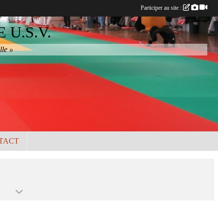
Participer au site :
U.S.V.
lle »
TACT