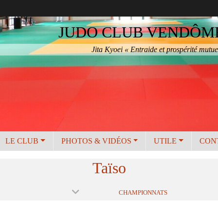
JUDO CLUB VENDÔME 
Jita Kyoei « Entraide et prospérité mutue
LE CLUB
PHOTOS & VIDÉOS
UTILE
CON
Taïso
CHAMPIONNATS