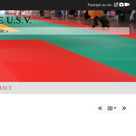
Participer au site :
U.S.V.
lle »
TACT