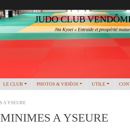
JUDO CLUB VENDÔME 
Jita Kyoei « Entraide et prospérité mutue
LE CLUB
PHOTOS & VIDÉOS
UTILE
CON
S A YSEURE
MINIMES A YSEURE