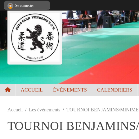
Panneau de gestion des cookies
Se connecter
ACCUEIL
ÉVÈNEMENTS
CALENDRIERS
Accueil
Les évènements
TOURNOI BENJAMINS/MINIME
TOURNOI BENJAMINS/