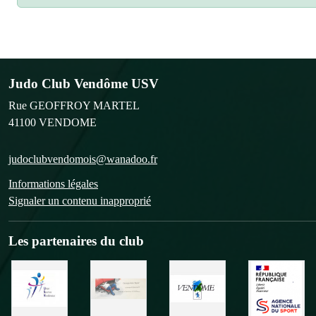
Judo Club Vendôme USV
Rue GEOFFROY MARTEL
41100
VENDOME
judoclubvendomois@wanadoo.fr
Informations légales
Signaler un contenu inapproprié
Les partenaires du club