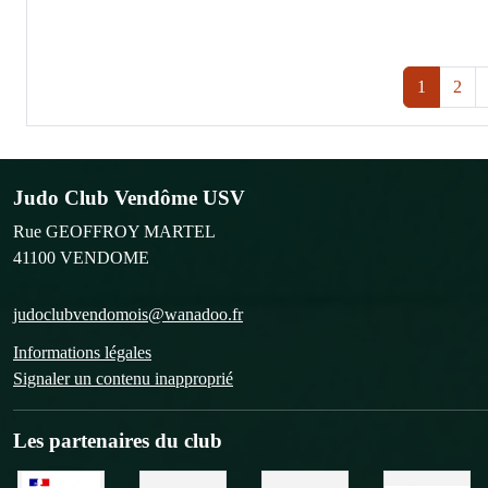
1
2
Judo Club Vendôme USV
Rue GEOFFROY MARTEL
41100
VENDOME
judoclubvendomois@wanadoo.fr
Informations légales
Signaler un contenu inapproprié
Les partenaires du club