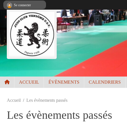
Panneau de gestion des cookies
Se connecter
ACCUEIL
ÉVÈNEMENTS
CALENDRIERS
Accueil
Les évènements passés
Les évènements passés