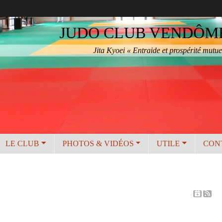
JUDO CLUB VENDÔME 
Jita Kyoei « Entraide et prospérité mutue
LE CLUB
PHOTOS & VIDÉOS
UTILE
CON