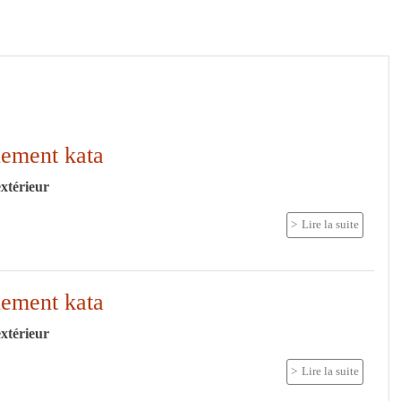
nement kata
extérieur
Lire la suite
nement kata
extérieur
Lire la suite