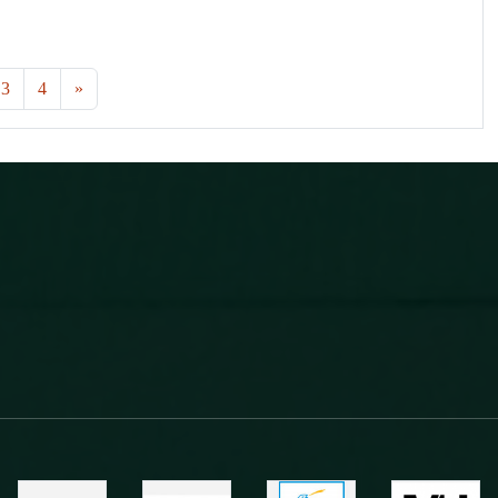
3
4
»