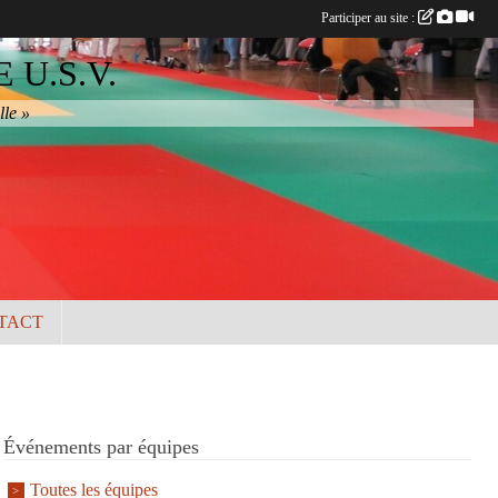
Participer au site :
U.S.V.
lle »
TACT
Événements par équipes
Toutes les équipes