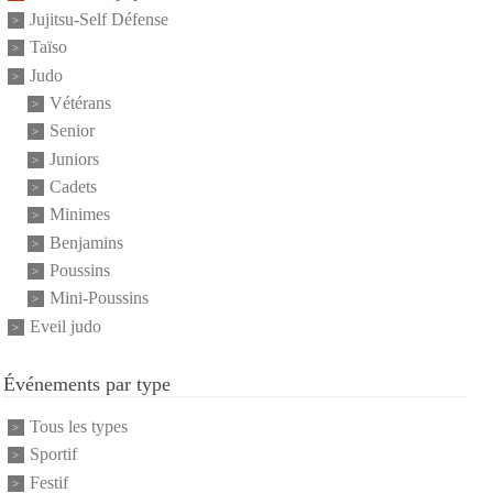
Jujitsu-Self Défense
Taïso
Judo
Vétérans
Senior
Juniors
Cadets
Minimes
Benjamins
Poussins
Mini-Poussins
Eveil judo
Événements par type
Tous les types
Sportif
Festif