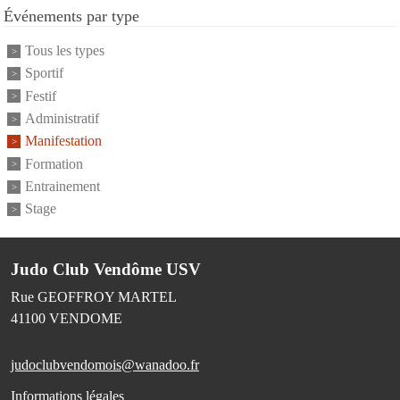
Événements par type
Tous les types
Sportif
Festif
Administratif
Manifestation
Formation
Entrainement
Stage
Judo Club Vendôme USV
Rue GEOFFROY MARTEL
41100
VENDOME
judoclubvendomois@wanadoo.fr
Informations légales