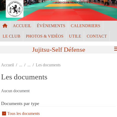
Panneau de gestion des cookies
JUDO CLUB VENDÔME U.S.V.
ACCUEIL
ÉVÈNEMENTS
CALENDRIERS
LE CLUB
PHOTOS & VIDÉOS
UTILE
CONTACT
Jujitsu-Self Défense
Accueil
Les documents
Les documents
Aucun document
Documents par type
Tous les documents