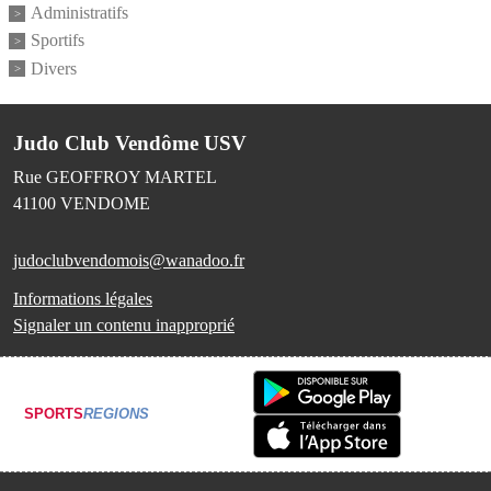
Administratifs
Sportifs
Divers
Judo Club Vendôme USV
Rue GEOFFROY MARTEL
41100
VENDOME
judoclubvendomois@wanadoo.fr
Informations légales
Signaler un contenu inapproprié
SPORTS
REGIONS