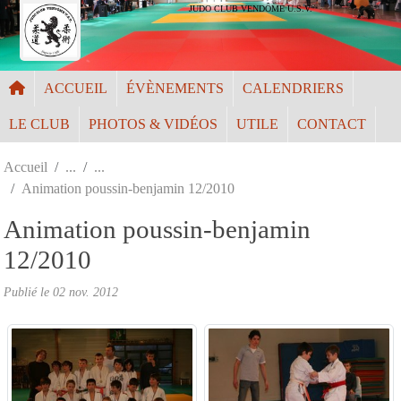
Panneau de gestion des cookies
JUDO CLUB VENDÔME U.S.V.
ACCUEIL
ÉVÈNEMENTS
CALENDRIERS
LE CLUB
PHOTOS & VIDÉOS
UTILE
CONTACT
Accueil
Animation poussin-benjamin 12/2010
Animation poussin-benjamin
12/2010
Publié le
02 nov. 2012