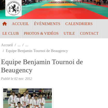
Panneau de gestion des cookies
JUDO CLUB VENDÔME U.S.V.
ACCUEIL
ÉVÈNEMENTS
CALENDRIERS
LE CLUB
PHOTOS & VIDÉOS
UTILE
CONTACT
Accueil
Equipe Benjamin Tournoi de Beaugency
Equipe Benjamin Tournoi de
Beaugency
Publié le
02 nov. 2012