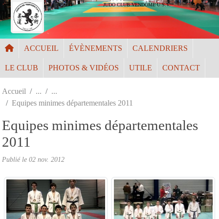
Panneau de gestion des cookies
JUDO CLUB VENDÔME U.S.V.
ACCUEIL
ÉVÈNEMENTS
CALENDRIERS
LE CLUB
PHOTOS & VIDÉOS
UTILE
CONTACT
Accueil
Equipes minimes départementales 2011
Equipes minimes départementales
2011
Publié le
02 nov. 2012