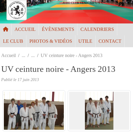
Panneau de gestion des cookies
JUDO CLUB VENDÔME U.S.V.
ACCUEIL
ÉVÈNEMENTS
CALENDRIERS
LE CLUB
PHOTOS & VIDÉOS
UTILE
CONTACT
Accueil
UV ceinture noire - Angers 2013
UV ceinture noire - Angers 2013
Publié le
17 juin 2013