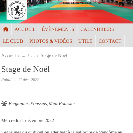
Panneau de gestion des cookies
JUDO CLUB VENDÔME U.S.V.
ACCUEIL
ÉVÈNEMENTS
CALENDRIERS
LE CLUB
PHOTOS & VIDÉOS
UTILE
CONTACT
Accueil
Stage de Noël
Stage de Noël
Publié le
22 déc. 2022
Benjamins
Poussins
Mini-Poussins
Mercredi 21 décembre 2022
Les jeunes du club ont pu aller hier à la patinoire de Vendôme au