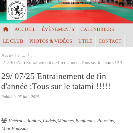
Panneau de gestion des cookies
JUDO CLUB VENDÔME U.S.V.
ACCUEIL
ÉVÈNEMENTS
CALENDRIERS
LE CLUB
PHOTOS & VIDÉOS
UTILE
CONTACT
Accueil
29/ 07/25 Entrainement de fin d'année :Tous sur le tatami !!!!!
29/ 07/25 Entrainement de fin
d'année :Tous sur le tatami !!!!!
Publié le
05 juil. 2025
Vétérans
Juniors
Cadets
Minimes
Benjamins
Poussins
Mini-Poussins