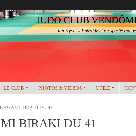
JUDO CLUB VENDÔME 
Jita Kyoei « Entraide et prospérité mutue
LE CLUB
PHOTOS & VIDÉOS
UTILE
CON
KAGAMI BIRAKI DU 41
I BIRAKI DU 41