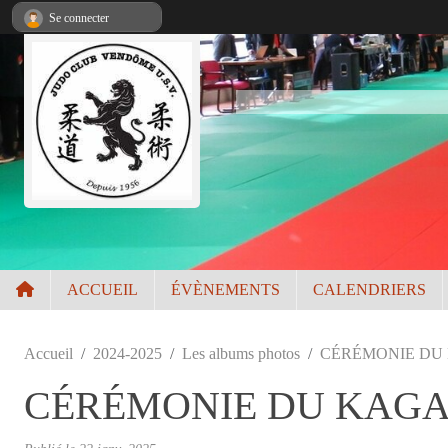
Panneau de gestion des cookies
Se connecter
ACCUEIL
ÉVÈNEMENTS
CALENDRIERS
Accueil
2024-2025
Les albums photos
CÉRÉMONIE DU 
CÉRÉMONIE DU KAGAM