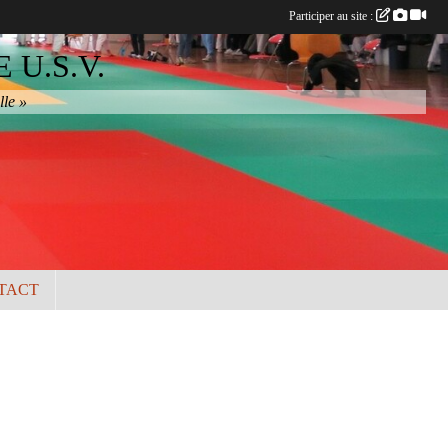
Participer au site :
U.S.V.
lle »
TACT