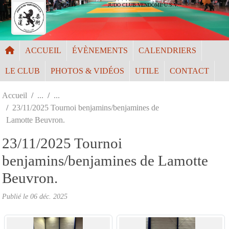
Panneau de gestion des cookies
JUDO CLUB VENDÔME U.S.V.
ACCUEIL
ÉVÈNEMENTS
CALENDRIERS
LE CLUB
PHOTOS & VIDÉOS
UTILE
CONTACT
Accueil
23/11/2025 Tournoi benjamins/benjamines de
Lamotte Beuvron.
23/11/2025 Tournoi
benjamins/benjamines de Lamotte
Beuvron.
Publié le
06 déc. 2025