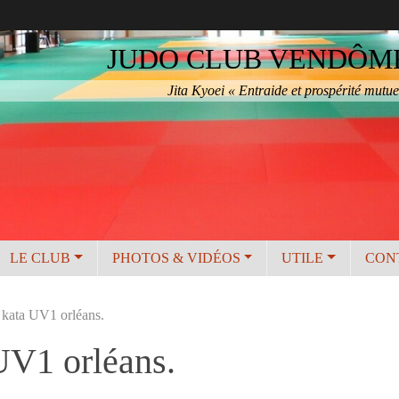
JUDO CLUB VENDÔME 
Jita Kyoei « Entraide et prospérité mutue
LE CLUB
PHOTOS & VIDÉOS
UTILE
CON
 kata UV1 orléans.
UV1 orléans.