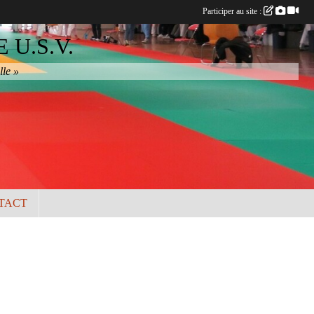
Participer au site :
U.S.V.
lle »
TACT