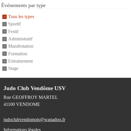
Événements par type
Tous les types
Sportif
Festif
Administratif
Manifestation
Formation
Entrainement
Stage
Judo Club Vendôme USV
Rue GEOFFROY MARTEL
41100
VENDOME
judoclubvendomois@wanadoo.fr
Informations légales