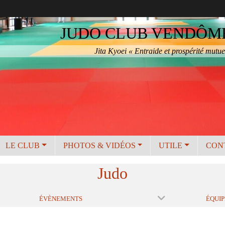
JUDO CLUB VENDÔME 
Jita Kyoei « Entraide et prospérité mutue
LE CLUB
PHOTOS & VIDÉOS
UTILE
CON
Judo
ÉVÈNEMENTS
ÉQUIP