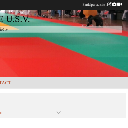
Participer au site :
U.S.V.
lle »
TACT
E