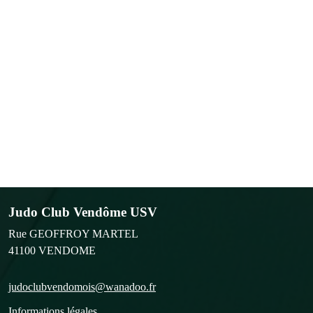
Judo Club Vendôme USV
Rue GEOFFROY MARTEL
41100
VENDOME
judoclubvendomois@wanadoo.fr
Informations légales