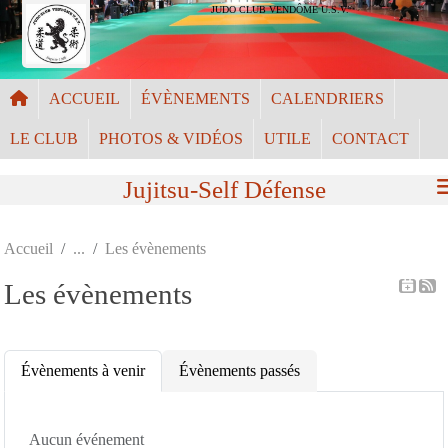
Panneau de gestion des cookies
JUDO CLUB VENDÔME U.S.V.
ACCUEIL
ÉVÈNEMENTS
CALENDRIERS
LE CLUB
PHOTOS & VIDÉOS
UTILE
CONTACT
Jujitsu-Self Défense
Accueil
Les évènements
Les évènements
Évènements à venir
Évènements passés
Aucun événement