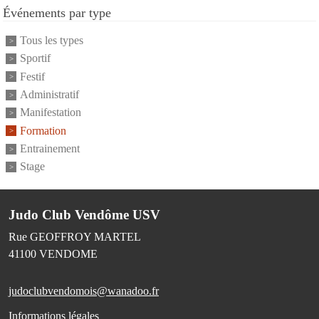
Événements par type
Tous les types
Sportif
Festif
Administratif
Manifestation
Formation
Entrainement
Stage
Judo Club Vendôme USV
Rue GEOFFROY MARTEL
41100
VENDOME
judoclubvendomois@wanadoo.fr
Informations légales