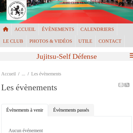
Panneau de gestion des cookies
JUDO CLUB VENDÔME U.S.V.
ACCUEIL
ÉVÈNEMENTS
CALENDRIERS
LE CLUB
PHOTOS & VIDÉOS
UTILE
CONTACT
Jujitsu-Self Défense
Accueil
Les évènements
Les évènements
Évènements à venir
Évènements passés
Aucun événement