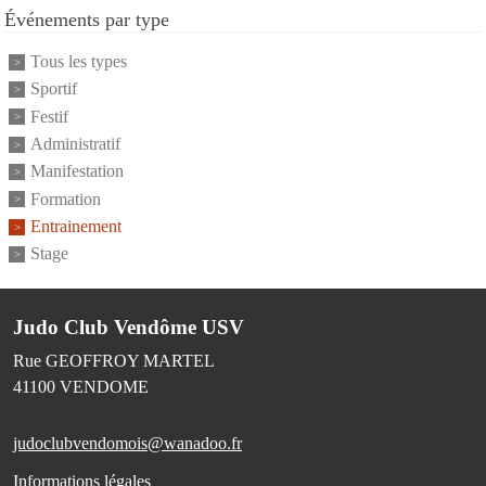
Événements par type
Tous les types
Sportif
Festif
Administratif
Manifestation
Formation
Entrainement
Stage
Judo Club Vendôme USV
Rue GEOFFROY MARTEL
41100
VENDOME
judoclubvendomois@wanadoo.fr
Informations légales