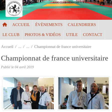
Panneau de gestion des cookies
JUDO CLUB VENDÔME U.S.V.
ACCUEIL
ÉVÈNEMENTS
CALENDRIERS
LE CLUB
PHOTOS & VIDÉOS
UTILE
CONTACT
Accueil
Championnat de france universitaire
Championnat de france universitaire
Publié le
04 avril 2019