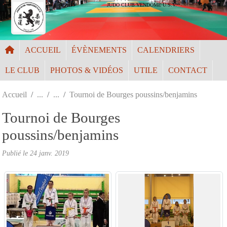
Panneau de gestion des cookies
JUDO CLUB VENDÔME U.S.V.
ACCUEIL
ÉVÈNEMENTS
CALENDRIERS
LE CLUB
PHOTOS & VIDÉOS
UTILE
CONTACT
Accueil
Tournoi de Bourges poussins/benjamins
Tournoi de Bourges
poussins/benjamins
Publié le
24 janv. 2019