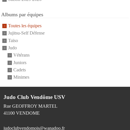
Albums par équipes
Toutes les équipes
Jujitsu-Self Défense
Taïso
Judo
Vétérans
Juniors
Cadets
Minimes
Judo Club Vendôme USV
Rue GEOFFROY MARTEL
41100
VENDOME
judoclubvendomois@wanadoo.fr