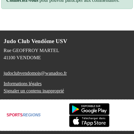
Connectez-vous
pour pouvoir participer aux commentaires.
Judo Club Vendôme USV
Rue GEOFFROY MARTEL
41100
VENDOME
judoclubvendomois@wanadoo.fr
Informations légales
Signaler un contenu inapproprié
SPORTS
REGIONS