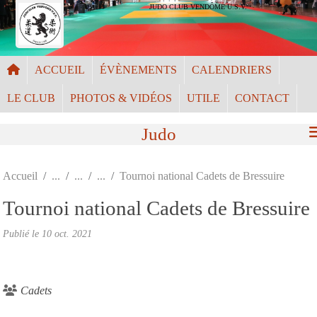
Panneau de gestion des cookies
JUDO CLUB VENDÔME U.S.V.
ACCUEIL
ÉVÈNEMENTS
CALENDRIERS
LE CLUB
PHOTOS & VIDÉOS
UTILE
CONTACT
Judo
Accueil
Tournoi national Cadets de Bressuire
Tournoi national Cadets de Bressuire
Publié le
10 oct. 2021
Cadets