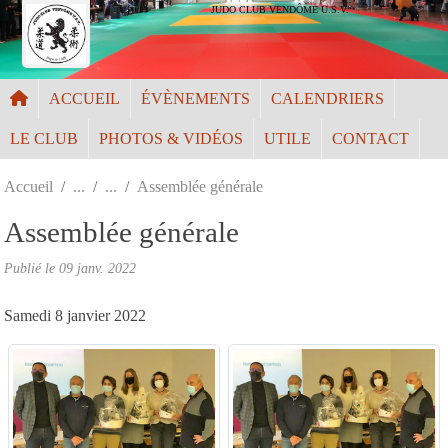
Panneau de gestion des cookies
JUDO CLUB VENDÔME U.S.V.
ACCUEIL
ÉVÈNEMENTS
CALENDRIERS
LE CLUB
PHOTOS & VIDÉOS
UTILE
CONTACT
Accueil
Assemblée générale
Assemblée générale
Publié le
09 janv. 2022
Samedi 8 janvier 2022