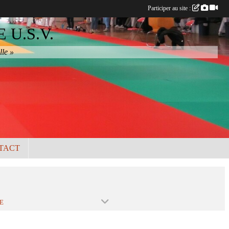
Participer au site :
U.S.V.
lle »
TACT
E