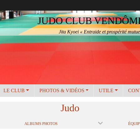
JUDO CLUB VENDÔME 
Jita Kyoei « Entraide et prospérité mutue
LE CLUB
PHOTOS & VIDÉOS
UTILE
CON
Judo
ALBUMS PHOTOS
ÉQUIP