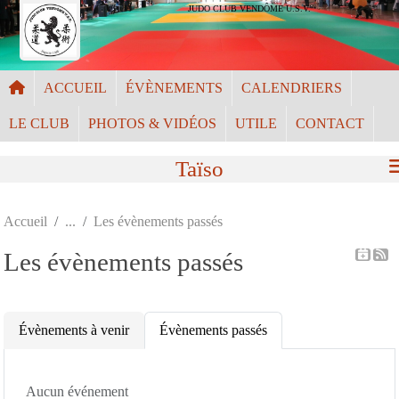
Panneau de gestion des cookies
JUDO CLUB VENDÔME U.S.V.
ACCUEIL
ÉVÈNEMENTS
CALENDRIERS
LE CLUB
PHOTOS & VIDÉOS
UTILE
CONTACT
Taïso
Accueil
Les évènements passés
Les évènements passés
Évènements à venir
Évènements passés
Aucun événement