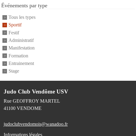
Événements par type
Tous les types
Sportif
Festif
Administratif
Manifestation
Formation
Entrainement
Stage
Judo Club Vendôme USV
Rue GEOFFROY MARTEL
41100
VENDOME
judoclubvendomois@wanadoo.fr
Informations légales