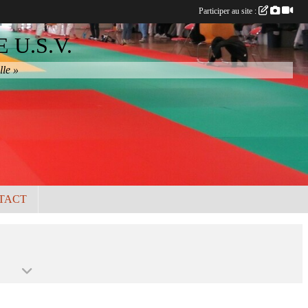
Participer au site :
U.S.V.
lle »
TACT