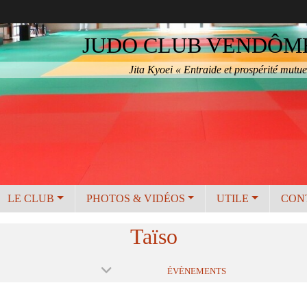
JUDO CLUB VENDÔME 
Jita Kyoei « Entraide et prospérité mutue
LE CLUB
PHOTOS & VIDÉOS
UTILE
CON
Taïso
ÉVÈNEMENTS