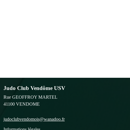
Judo Club Vendôme USV
Rue GEOFFROY MARTEL
41100
VENDOME
judoclubvendomois@wanadoo.fr
Informations légales