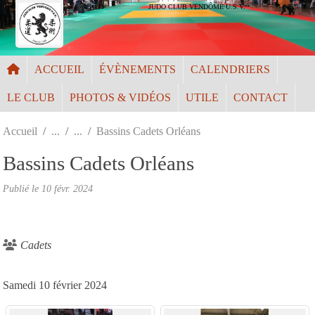
Panneau de gestion des cookies
JUDO CLUB VENDÔME U.S.V.
ACCUEIL
ÉVÈNEMENTS
CALENDRIERS
LE CLUB
PHOTOS & VIDÉOS
UTILE
CONTACT
Accueil
Bassins Cadets Orléans
Bassins Cadets Orléans
Publié le
10 févr. 2024
Cadets
Samedi 10 février 2024