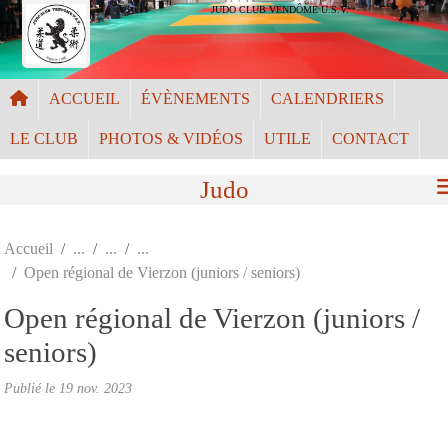
Panneau de gestion des cookies
JUDO CLUB VENDÔME U.S.V.
ACCUEIL
ÉVÈNEMENTS
CALENDRIERS
LE CLUB
PHOTOS & VIDÉOS
UTILE
CONTACT
Judo
Accueil
Open régional de Vierzon (juniors / seniors)
Open régional de Vierzon (juniors /
seniors)
Publié le
19 nov. 2023