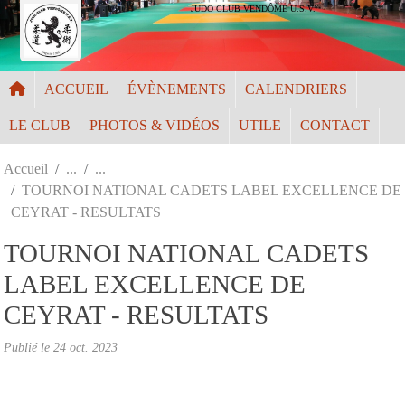
Panneau de gestion des cookies
JUDO CLUB VENDÔME U.S.V.
ACCUEIL
ÉVÈNEMENTS
CALENDRIERS
LE CLUB
PHOTOS & VIDÉOS
UTILE
CONTACT
Accueil
TOURNOI NATIONAL CADETS LABEL EXCELLENCE DE
CEYRAT - RESULTATS
TOURNOI NATIONAL CADETS
LABEL EXCELLENCE DE
CEYRAT - RESULTATS
Publié le
24 oct. 2023