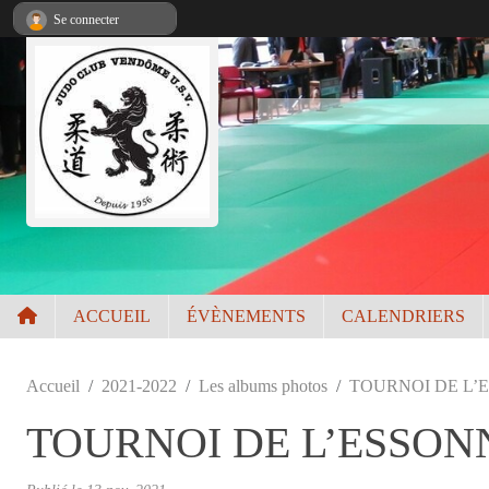
Panneau de gestion des cookies
Se connecter
ACCUEIL
ÉVÈNEMENTS
CALENDRIERS
Accueil
2021-2022
Les albums photos
TOURNOI DE L’
TOURNOI DE L’ESSON