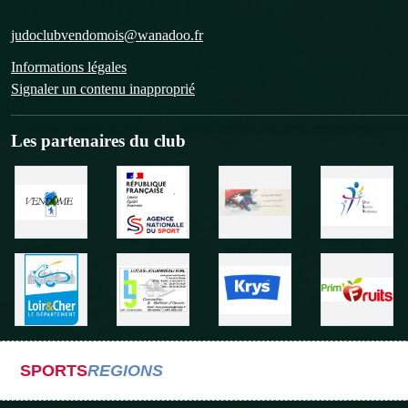
judoclubvendomois@wanadoo.fr
Informations légales
Signaler un contenu inapproprié
Les partenaires du club
SPORTS
REGIONS