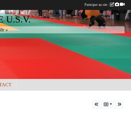
Participer au site :
U.S.V.
lle »
TACT