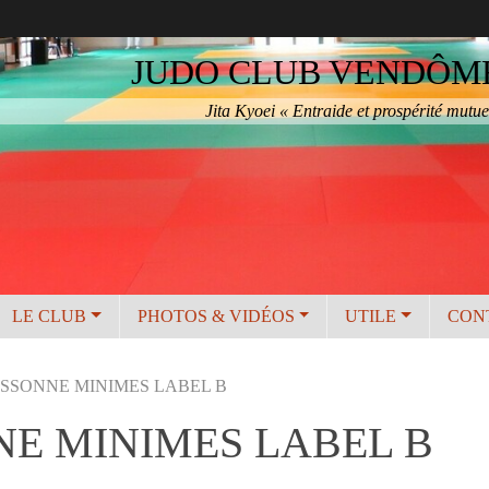
JUDO CLUB VENDÔME 
Jita Kyoei « Entraide et prospérité mutue
LE CLUB
PHOTOS & VIDÉOS
UTILE
CON
ESSONNE MINIMES LABEL B
NE MINIMES LABEL B