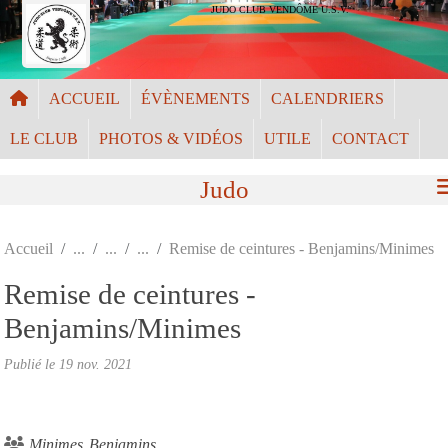
Panneau de gestion des cookies
JUDO CLUB VENDÔME U.S.V.
ACCUEIL
ÉVÈNEMENTS
CALENDRIERS
LE CLUB
PHOTOS & VIDÉOS
UTILE
CONTACT
Judo
Accueil
Remise de ceintures - Benjamins/Minimes
Remise de ceintures -
Benjamins/Minimes
Publié le
19 nov. 2021
Minimes
Benjamins